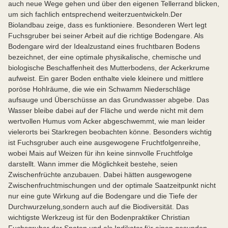
auch neue Wege gehen und über den eigenen Tellerrand blicken,
um sich fachlich entsprechend weiterzuentwickeln.Der
Biolandbau zeige, dass es funktioniere. Besonderen Wert legt
Fuchsgruber bei seiner Arbeit auf die richtige Bodengare. Als
Bodengare wird der Idealzustand eines fruchtbaren Bodens
bezeichnet, der eine optimale physikalische, chemische und
biologische Beschaffenheit des Mutterbodens, der Ackerkrume
aufweist. Ein garer Boden enthalte viele kleinere und mittlere
poröse Hohlräume, die wie ein Schwamm Niederschläge
aufsauge und Überschüsse an das Grundwasser abgebe. Das
Wasser bleibe dabei auf der Fläche und werde nicht mit dem
wertvollen Humus vom Acker abgeschwemmt, wie man leider
vielerorts bei Starkregen beobachten könne. Besonders wichtig
ist Fuchsgruber auch eine ausgewogene Fruchtfolgenreihe,
wobei Mais auf Weizen für ihn keine sinnvolle Fruchtfolge
darstellt. Wann immer die Möglichkeit bestehe, seien
Zwischenfrüchte anzubauen. Dabei hätten ausgewogene
Zwischenfruchtmischungen und der optimale Saatzeitpunkt nicht
nur eine gute Wirkung auf die Bodengare und die Tiefe der
Durchwurzelung,sondern auch auf die Biodiversität. Das
wichtigste Werkzeug ist für den Bodenpraktiker Christian