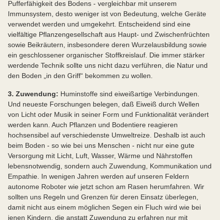
Pufferfähigkeit des Bodens - vergleichbar mit unserem
Immunsystem, desto weniger ist von Bedeutung, welche Geräte
verwendet werden und umgekehrt. Entscheidend sind eine
vielfältige Pflanzengesellschaft aus Haupt- und Zwischenfrüchten
sowie Beikräutern, insbesondere deren Wurzelausbildung sowie
ein geschlossener organischer Stoffkreislauf. Die immer stärker
werdende Technik sollte uns nicht dazu verführen, die Natur und
den Boden „in den Griff“ bekommen zu wollen.
3. Zuwendung:
Huminstoffe sind eiweißartige Verbindungen.
Und neueste Forschungen belegen, daß Eiweiß durch Wellen
von Licht oder Musik in seiner Form und Funktionalität verändert
werden kann. Auch Pflanzen und Bodentiere reagieren
hochsensibel auf verschiedenste Umweltreize. Deshalb ist auch
beim Boden - so wie bei uns Menschen - nicht nur eine gute
Versorgung mit Licht, Luft, Wasser, Wärme und Nährstoffen
lebensnotwendig, sondern auch Zuwendung, Kommunikation und
Empathie. In wenigen Jahren werden auf unseren Feldern
autonome Roboter wie jetzt schon am Rasen herumfahren. Wir
sollten uns Regeln und Grenzen für deren Einsatz überlegen,
damit nicht aus einem möglichen Segen ein Fluch wird wie bei
jenen Kindern, die anstatt Zuwendung zu erfahren nur mit