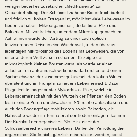
weniger bedarf es zusätzlicher „Medikamente“ zur
Gesunderhaltung. Der Schlüssel zu hoher Bodenfruchtbarkeit
und folglich zu hohen Erträgen ist, möglichst viele Lebewesen im
Boden zu haben: Mikroorganismen, Bodentiere, Pilze und
Bakterien. Mit zahlreichen, unter dem Mikroskop gemachten
Aufnahmen wurde der Vortrag zu einer auch optisch
faszinierenden Reise in eine Wunderwelt, in den überaus
lebendigen Mikrokosmos des Bodens mit Lebewesen, die von
einer anderen Welt zu sein scheinen. Er zeigte den
mikroskopisch kleinen Borstenwurm, als würde er einen
anlachen, ein außerirdisch wirkendes Bärtierchen und einen
Springschwanz, der zusammengekuschelt den kalten Winter
übersteht und im Frühjahr zu neuem Leben erwacht. Dazu
Pilzgeflechte, sogenannter Mykorrhiza - Pilze, welche in
Lebensgemeinschaft mit den Wurzeln der Pflanzen den Boden
bis in feinste Poren durchwachsen, Nährstoffe aufschließen und
auch das Bodengefüge stabilisieren sowie Bakterien, die
Nährstoffe wieder im Tonmaterial der Böden einlagern können.
Der Kreislauf der organischen Stoffe ist einer der
Schlüsselbereiche unseres Lebens. Da bei der Verrottung die
organischen Stoffe nicht gänzlich mineralisiert werden, sonst