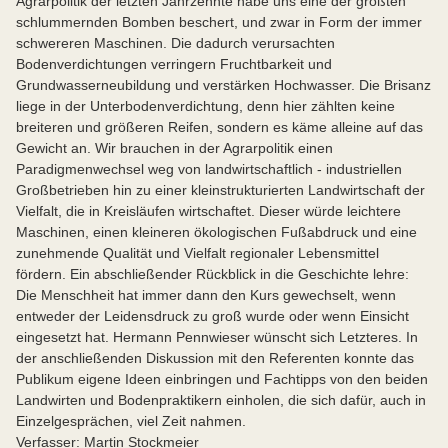
Agrarpolitik der letzten Jahrzehnte habe uns eine der größten
schlummernden Bomben beschert, und zwar in Form der immer
schwereren Maschinen. Die dadurch verursachten
Bodenverdichtungen verringern Fruchtbarkeit und
Grundwasserneubildung und verstärken Hochwasser. Die Brisanz
liege in der Unterbodenverdichtung, denn hier zählten keine
breiteren und größeren Reifen, sondern es käme alleine auf das
Gewicht an. Wir brauchen in der Agrarpolitik einen
Paradigmenwechsel weg von landwirtschaftlich - industriellen
Großbetrieben hin zu einer kleinstrukturierten Landwirtschaft der
Vielfalt, die in Kreisläufen wirtschaftet. Dieser würde leichtere
Maschinen, einen kleineren ökologischen Fußabdruck und eine
zunehmende Qualität und Vielfalt regionaler Lebensmittel
fördern. Ein abschließender Rückblick in die Geschichte lehre:
Die Menschheit hat immer dann den Kurs gewechselt, wenn
entweder der Leidensdruck zu groß wurde oder wenn Einsicht
eingesetzt hat. Hermann Pennwieser wünscht sich Letzteres. In
der anschließenden Diskussion mit den Referenten konnte das
Publikum eigene Ideen einbringen und Fachtipps von den beiden
Landwirten und Bodenpraktikern einholen, die sich dafür, auch in
Einzelgesprächen, viel Zeit nahmen.
Verfasser: Martin Stockmeier