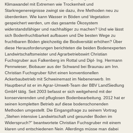
Klimawandel mit Extremen wie Trockenheit und
Starkregenereignisse zwingt sie dazu, ihre Methoden neu zu
überdenken. Wie kann Wasser in Böden und Vegetation
gespeichert werden, um das gesamte Ökosystem
widerstandsfähiger und nachhaltiger zu machen? Und wie lässt
sich Bodenfruchtbarkeit aufbauen und Die besten Wege zu
fruchtbaren Böden gleichzeitig die Biodiversität erhöhen? Über
diese Herausforderungen berichteten die beiden Bodenexperten
Landwirtschaftsmeister und Agrarbetriebswirt Christian
Fuchsgruber aus Falkenberg im Rottal und Dipl- Ing. Hermann
Pennwieser, Biobauer aus der Schwand bei Braunau am Inn.
Christian Fuchsgruber führt einen konventionellen
Ackerbaubetrieb mit Schweinemast im Nebenerwerb. Im
Hauptberuf ist er im Agrar-Umwelt-Team der BBV LandSiedlung
GmbH tätig. Seit 2003 befasst er sich weitgehend mit der
konservierenden und pfluglosen Bodenbearbeitung. 2012 hat er
seinen kompletten Betrieb auf diese bodenschonenden
Methoden umgestellt. Die Eingangsfrage zu seinem Vortrag
„Stehen intensive Landwirtschaft und gesunder Boden im
Widerspruch?“ beantwortete Christian Fuchsgruber mit einem
klaren und entschiedenen Nein. Allerdings müsse man dabei