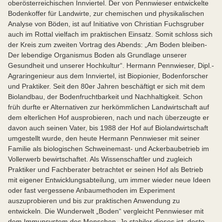
oberösterreichischen Innviertel. Der von Pennwieser entwickelte
Bodenkoffer für Landwirte, zur chemischen und physikalischen
Analyse von Böden, ist auf Initiative von Christian Fuchsgruber
auch im Rottal vielfach im praktischen Einsatz. Somit schloss sich
der Kreis zum zweiten Vortrag des Abends: „Am Boden bleiben-
Der lebendige Organismus Boden als Grundlage unserer
Gesundheit und unserer Hochkultur“. Hermann Pennwieser, Dipl.-
Agraringenieur aus dem Innviertel, ist Biopionier, Bodenforscher
und Praktiker. Seit den 80er Jahren beschäftigt er sich mit dem
Biolandbau, der Bodenfruchtbarkeit und Nachhaltigkeit. Schon
früh durfte er Alternativen zur herkömmlichen Landwirtschaft auf
dem elterlichen Hof ausprobieren, nach und nach überzeugte er
davon auch seinen Vater, bis 1988 der Hof auf Biolandwirtschaft
umgestellt wurde, den heute Hermann Pennwieser mit seiner
Familie als biologischen Schweinemast- und Ackerbaubetrieb im
Vollerwerb bewirtschaftet. Als Wissenschaftler und zugleich
Praktiker und Fachberater betrachtet er seinen Hof als Betrieb
mit eigener Entwicklungsabteilung, um immer wieder neue Ideen
oder fast vergessene Anbaumethoden im Experiment
auszuprobieren und bis zur praktischen Anwendung zu
entwickeln. Die Wunderwelt „Boden“ vergleicht Pennwieser mit
dem Immunsystem des Menschen. Je stabiler dieses ist, desto