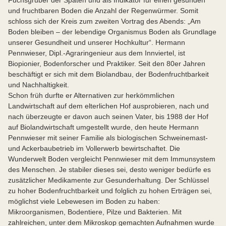
Fuchsgruber der Spaten und als Indikator für einen gesunden
und fruchtbaren Boden die Anzahl der Regenwürmer. Somit
schloss sich der Kreis zum zweiten Vortrag des Abends: „Am
Boden bleiben – der lebendige Organismus Boden als Grundlage
unserer Gesundheit und unserer Hochkultur“. Hermann
Pennwieser, Dipl.-Agraringenieur aus dem Innviertel, ist
Biopionier, Bodenforscher und Praktiker. Seit den 80er Jahren
beschäftigt er sich mit dem Biolandbau, der Bodenfruchtbarkeit
und Nachhaltigkeit.
Schon früh durfte er Alternativen zur herkömmlichen
Landwirtschaft auf dem elterlichen Hof ausprobieren, nach und
nach überzeugte er davon auch seinen Vater, bis 1988 der Hof
auf Biolandwirtschaft umgestellt wurde, den heute Hermann
Pennwieser mit seiner Familie als biologischen Schweinemast-
und Ackerbaubetrieb im Vollerwerb bewirtschaftet. Die
Wunderwelt Boden vergleicht Pennwieser mit dem Immunsystem
des Menschen. Je stabiler dieses sei, desto weniger bedürfe es
zusätzlicher Medikamente zur Gesunderhaltung. Der Schlüssel
zu hoher Bodenfruchtbarkeit und folglich zu hohen Erträgen sei,
möglichst viele Lebewesen im Boden zu haben:
Mikroorganismen, Bodentiere, Pilze und Bakterien. Mit
zahlreichen, unter dem Mikroskop gemachten Aufnahmen wurde