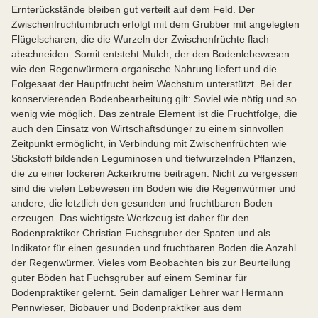
Ernterückstände bleiben gut verteilt auf dem Feld. Der
Zwischenfruchtumbruch erfolgt mit dem Grubber mit angelegten
Flügelscharen, die die Wurzeln der Zwischenfrüchte flach
abschneiden. Somit entsteht Mulch, der den Bodenlebewesen
wie den Regenwürmern organische Nahrung liefert und die
Folgesaat der Hauptfrucht beim Wachstum unterstützt. Bei der
konservierenden Bodenbearbeitung gilt: Soviel wie nötig und so
wenig wie möglich. Das zentrale Element ist die Fruchtfolge, die
auch den Einsatz von Wirtschaftsdünger zu einem sinnvollen
Zeitpunkt ermöglicht, in Verbindung mit Zwischenfrüchten wie
Stickstoff bildenden Leguminosen und tiefwurzelnden Pflanzen,
die zu einer lockeren Ackerkrume beitragen. Nicht zu vergessen
sind die vielen Lebewesen im Boden wie die Regenwürmer und
andere, die letztlich den gesunden und fruchtbaren Boden
erzeugen. Das wichtigste Werkzeug ist daher für den
Bodenpraktiker Christian Fuchsgruber der Spaten und als
Indikator für einen gesunden und fruchtbaren Boden die Anzahl
der Regenwürmer. Vieles vom Beobachten bis zur Beurteilung
guter Böden hat Fuchsgruber auf einem Seminar für
Bodenpraktiker gelernt. Sein damaliger Lehrer war Hermann
Pennwieser, Biobauer und Bodenpraktiker aus dem