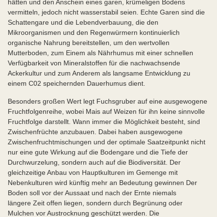
hätten und den Anschein eines garen, krümeligen Bodens
vermitteln, jedoch nicht wasserstabil seien. Echte Garen sind die
Schattengare und die Lebendverbauung, die den
Mikroorganismen und den Regenwürmern kontinuierlich
organische Nahrung bereitstellen, um den wertvollen
Mutterboden, zum Einem als Nährhumus mit einer schnellen
Verfügbarkeit von Mineralstoffen für die nachwachsende
Ackerkultur und zum Anderem als langsame Entwicklung zu
einem C02 speichernden Dauerhumus dient.
Besonders großen Wert legt Fuchsgruber auf eine ausgewogene
Fruchtfolgenreihe, wobei Mais auf Weizen für ihn keine sinnvolle
Fruchtfolge darstellt. Wann immer die Möglichkeit besteht, sind
Zwischenfrüchte anzubauen. Dabei haben ausgewogene
Zwischenfruchtmischungen und der optimale Saatzeitpunkt nicht
nur eine gute Wirkung auf die Bodengare und die Tiefe der
Durchwurzelung, sondern auch auf die Biodiversität. Der
gleichzeitige Anbau von Hauptkulturen im Gemenge mit
Nebenkulturen wird künftig mehr an Bedeutung gewinnen Der
Boden soll vor der Aussaat und nach der Ernte niemals
längere Zeit offen liegen, sondern durch Begrünung oder
Mulchen vor Austrocknung geschützt werden. Die