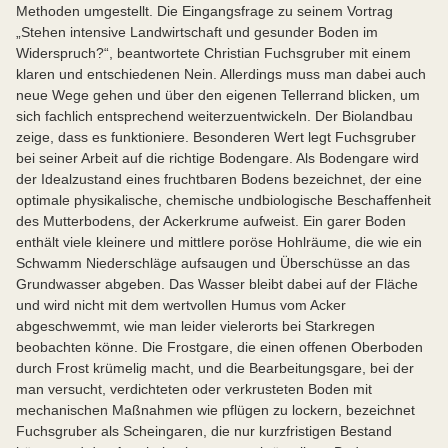
Methoden umgestellt. Die Eingangsfrage zu seinem Vortrag
„Stehen intensive Landwirtschaft und gesunder Boden im
Widerspruch?“, beantwortete Christian Fuchsgruber mit einem
klaren und entschiedenen Nein. Allerdings muss man dabei auch
neue Wege gehen und über den eigenen Tellerrand blicken, um
sich fachlich entsprechend weiterzuentwickeln. Der Biolandbau
zeige, dass es funktioniere. Besonderen Wert legt Fuchsgruber
bei seiner Arbeit auf die richtige Bodengare. Als Bodengare wird
der Idealzustand eines fruchtbaren Bodens bezeichnet, der eine
optimale physikalische, chemische undbiologische Beschaffenheit
des Mutterbodens, der Ackerkrume aufweist. Ein garer Boden
enthält viele kleinere und mittlere poröse Hohlräume, die wie ein
Schwamm Niederschläge aufsaugen und Überschüsse an das
Grundwasser abgeben. Das Wasser bleibt dabei auf der Fläche
und wird nicht mit dem wertvollen Humus vom Acker
abgeschwemmt, wie man leider vielerorts bei Starkregen
beobachten könne. Die Frostgare, die einen offenen Oberboden
durch Frost krümelig macht, und die Bearbeitungsgare, bei der
man versucht, verdichteten oder verkrusteten Boden mit
mechanischen Maßnahmen wie pflügen zu lockern, bezeichnet
Fuchsgruber als Scheingaren, die nur kurzfristigen Bestand