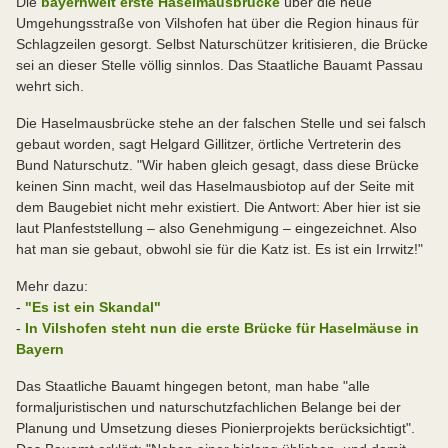
Die
bayernweit erste Haselmausbrücke
über die neue
Umgehungsstraße von Vilshofen hat über die Region hinaus für
Schlagzeilen gesorgt. Selbst Naturschützer kritisieren, die Brücke
sei an dieser Stelle völlig sinnlos. Das Staatliche Bauamt Passau
wehrt sich.
Die Haselmausbrücke stehe an der falschen Stelle und sei falsch
gebaut worden, sagt Helgard Gillitzer, örtliche Vertreterin des
Bund Naturschutz. "Wir haben gleich gesagt, dass diese Brücke
keinen Sinn macht, weil das Haselmausbiotop auf der Seite mit
dem Baugebiet nicht mehr existiert. Die Antwort: Aber hier ist sie
laut Planfeststellung – also Genehmigung – eingezeichnet. Also
hat man sie gebaut, obwohl sie für die Katz ist. Es ist ein Irrwitz!"
Mehr dazu:
-
"Es ist ein Skandal"
-
In Vilshofen steht nun die erste Brücke für Haselmäuse in
Bayern
Das Staatliche Bauamt hingegen betont, man habe "alle
formaljuristischen und naturschutzfachlichen Belange bei der
Planung und Umsetzung dieses Pionierprojekts berücksichtigt".